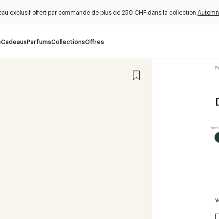
au exclusif offert par commande de plus de 250 CHF dans la collection
Automn
s
Cadeaux
Parfums
Collections
Offres
F
V