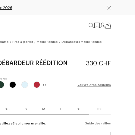
e 2026
.
emme
/
Prêt-à-porter
/
Maille Femme
/
Débardeurs Maille Femme
DÉBARDEUR RÉÉDITION
330 CHF
+
7
Voir d’autres couleurs
XS
S
M
L
XL
XXL
euillez sélectionner une taille.
Guide des tailles