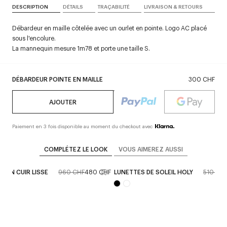
DESCRIPTION
DÉTAILS
TRAÇABILITÉ
LIVRAISON & RETOURS
Débardeur en maille côtelée avec un ourlet en pointe. Logo AC placé
sous l'encolure.
La mannequin mesure 1m78 et porte une taille S.
DÉBARDEUR POINTE EN MAILLE
300 CHF
AJOUTER
Paiement en 3 fois disponible au moment du checkout avec
COMPLÉTEZ LE LOOK
VOUS AIMEREZ AUSSI
G EN CUIR LISSE
960 CHF
480 CHF
LUNETTES DE SOLEIL HOLY
510 CH