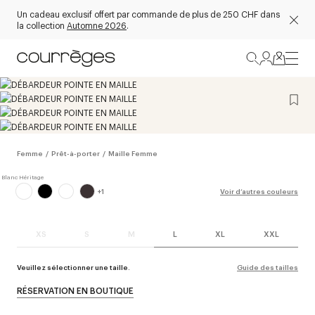
Un cadeau exclusif offert par commande de plus de 250 CHF dans
la collection
Automne 2026
.
Femme
/
Prêt-à-porter
/
Maille Femme
+
1
Voir d’autres couleurs
XS
S
M
L
XL
XXL
Veuillez sélectionner une taille.
Guide des tailles
RÉSERVATION EN BOUTIQUE