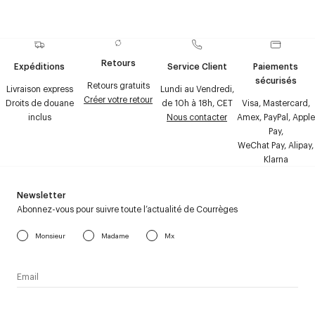
Retours
Expéditions
Service Client
Paiements
sécurisés
Retours gratuits
Livraison express
Lundi au Vendredi,
Créer votre retour
Droits de douane
de 10h à 18h, CET
Visa, Mastercard,
inclus
Nous contacter
Amex, PayPal, Apple
Pay,
WeChat Pay, Alipay,
Klarna
Newsletter
Abonnez-vous pour suivre toute l’actualité de Courrèges
Monsieur
Madame
Mx
J’accepte de recevoir la newsletter de Courrèges et j’ai lu la