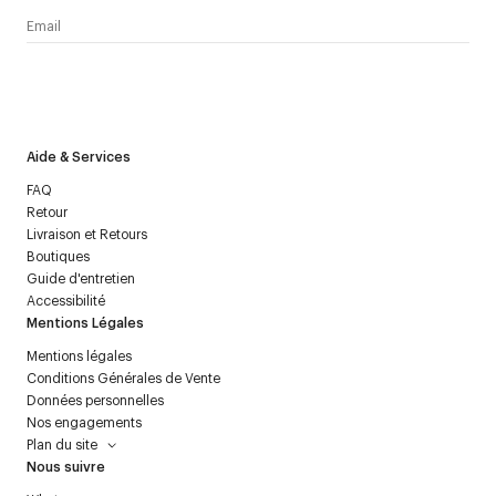
J’accepte de recevoir la newsletter de Courrèges et j’ai lu la
politique relative aux
données personnelles
.
Aide & Services
FAQ
Retour
Livraison et Retours
Boutiques
Guide d'entretien
Accessibilité
Mentions Légales
Mentions légales
Conditions Générales de Vente
Données personnelles
Nos engagements
Plan du site
Nous suivre