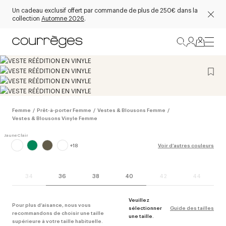
Un cadeau exclusif offert par commande de plus de 250€ dans la
collection
Automne 2026
.
Femme
/
Prêt-à-porter Femme
/
Vestes & Blousons Femme
/
Vestes & Blousons Vinyle Femme
+
18
Voir d’autres couleurs
34
36
38
40
42
44
Veuillez
Pour plus d’aisance, nous vous
sélectionner
Guide des tailles
recommandons de choisir une taille
une taille.
supérieure à votre taille habituelle.