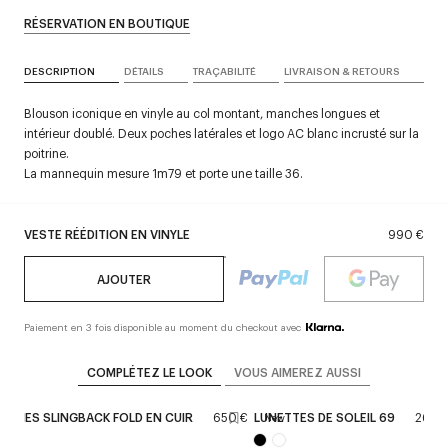
RÉSERVATION EN BOUTIQUE
DESCRIPTION
DÉTAILS
TRAÇABILITÉ
LIVRAISON & RETOURS
Blouson iconique en vinyle au col montant, manches longues et
intérieur doublé. Deux poches latérales et logo AC blanc incrusté sur la
poitrine.
La mannequin mesure 1m79 et porte une taille 36.
VESTE RÉÉDITION EN VINYLE
990 €
AJOUTER
Paiement en 3 fois disponible au moment du checkout avec
COMPLÉTEZ LE LOOK
VOUS AIMEREZ AUSSI
ERINES SLINGBACK FOLD EN CUIR
650 €
LUNETTES DE SOLEIL 69
260 
New