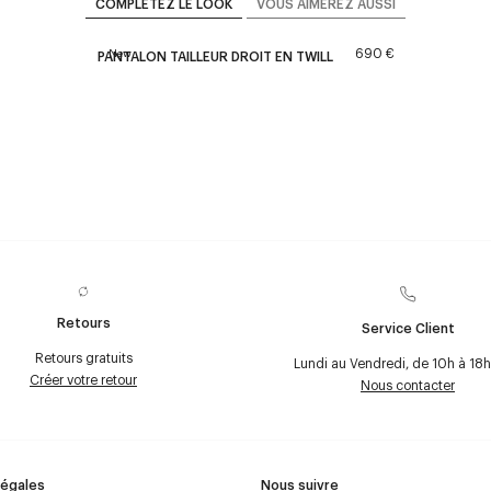
COMPLÉTEZ LE LOOK
VOUS AIMEREZ AUSSI
690 €
New
PANTALON TAILLEUR DROIT EN TWILL
Retours
Service Client
Retours gratuits
Lundi au Vendredi, de 10h à 18h
Créer votre retour
Nous contacter
Légales
Nous suivre