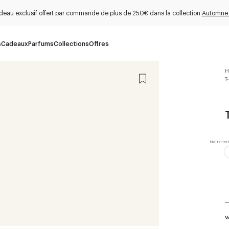
deau exclusif offert par commande de plus de 250€ dans la collection
Automne
s
Cadeaux
Parfums
Collections
Offres
H
T
V