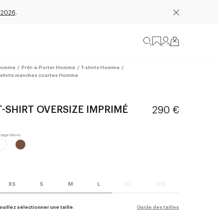
 2026
.
omme
/
Prêt-à-Porter Homme
/
T-shirts Homme
/
-shirts manches courtes Homme
T-SHIRT OVERSIZE IMPRIMÉ
290 €
XS
S
M
L
XL
XXL
euillez sélectionner une taille.
Guide des tailles