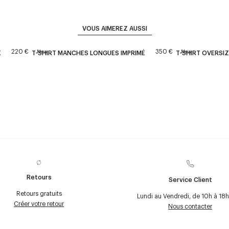
VOUS AIMEREZ AUSSI
220 €
350 €
New
New
E
T-SHIRT MANCHES LONGUES IMPRIMÉ
T-SHIRT OVERSI
Retours
Service Client
Retours gratuits
Lundi au Vendredi, de 10h à 18h
Créer votre retour
Nous contacter