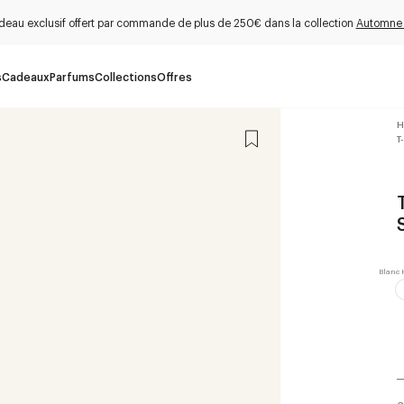
deau exclusif offert par commande de plus de 250€ dans la collection
Automne
s
Cadeaux
Parfums
Collections
Offres
H
T