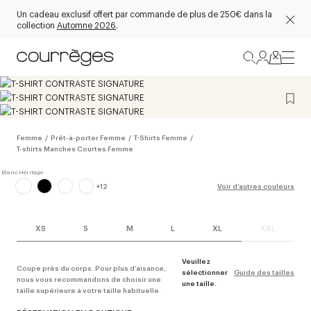
Un cadeau exclusif offert par commande de plus de 250€ dans la
collection
Automne 2026
.
Femme
/
Prêt-à-porter Femme
/
T-Shirts Femme
/
T-shirts Manches Courtes Femme
+
12
Voir d’autres couleurs
XS
S
M
L
XL
XXL
Veuillez
Coupe près du corps. Pour plus d’aisance,
sélectionner
Guide des tailles
nous vous recommandons de choisir une
une taille.
taille supérieure à votre taille habituelle.