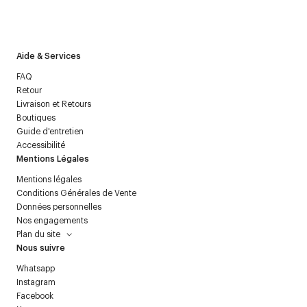
J’accepte de recevoir la newsletter de Courrèges et j’ai lu la
politique relative aux
données personnelles
.
Aide & Services
FAQ
Retour
Livraison et Retours
Boutiques
Guide d'entretien
Accessibilité
Mentions Légales
Mentions légales
Conditions Générales de Vente
Données personnelles
Nos engagements
Plan du site
Nous suivre
Whatsapp
Instagram
Facebook