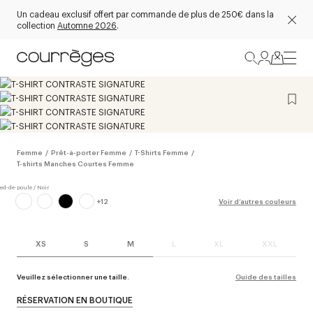
Un cadeau exclusif offert par commande de plus de 250€ dans la
collection
Automne 2026
.
Femme
/
Prêt-à-porter Femme
/
T-Shirts Femme
/
T-shirts Manches Courtes Femme
+
12
Voir d’autres couleurs
XS
S
M
L
XL
XXL
Veuillez sélectionner une taille.
Guide des tailles
RÉSERVATION EN BOUTIQUE