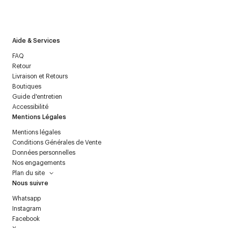
J’accepte de recevoir la newsletter de Courrèges et j’ai lu la
politique relative aux
données personnelles
.
Aide & Services
FAQ
Retour
Livraison et Retours
Boutiques
Guide d'entretien
Accessibilité
Mentions Légales
Mentions légales
Conditions Générales de Vente
Données personnelles
Nos engagements
Plan du site
Nous suivre
Whatsapp
Instagram
Facebook