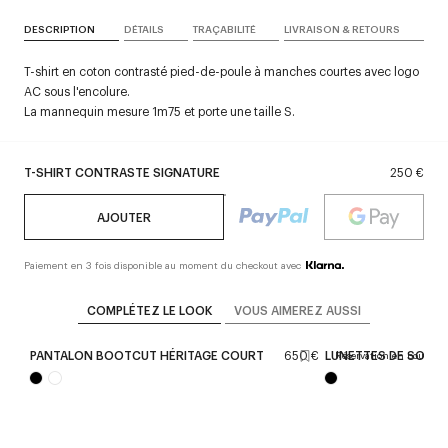
DESCRIPTION
DÉTAILS
TRAÇABILITÉ
LIVRAISON & RETOURS
T-shirt en coton contrasté pied-de-poule à manches courtes avec logo
AC sous l'encolure.
La mannequin mesure 1m75 et porte une taille S.
T-SHIRT CONTRASTE SIGNATURE
250 €
AJOUTER
Paiement en 3 fois disponible au moment du checkout avec
COMPLÉTEZ LE LOOK
VOUS AIMEREZ AUSSI
150 €
PANTALON BOOTCUT HÉRITAGE COURT
650 €
LUNETTES DE SOLEIL
Réservation en boutique