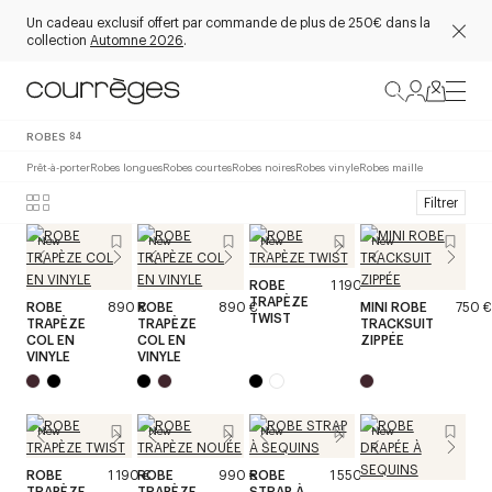
Un cadeau exclusif offert par commande de plus de 250€ dans la
collection
Automne 2026
.
ROBES
84
Prêt-à-porter
Robes longues
Robes courtes
Robes noires
Robes vinyle
Robes maille
Filtrer
New
New
New
New
ROBE
1 190 €
TRAPÈZE
ROBE
890 €
ROBE
890 €
MINI ROBE
750 €
TWIST
TRAPÈZE
TRAPÈZE
TRACKSUIT
COL EN
COL EN
ZIPPÉE
VINYLE
VINYLE
New
New
New
New
ROBE
1 190 €
ROBE
990 €
ROBE
1 550 €
TRAPÈZE
TRAPÈZE
STRAP À