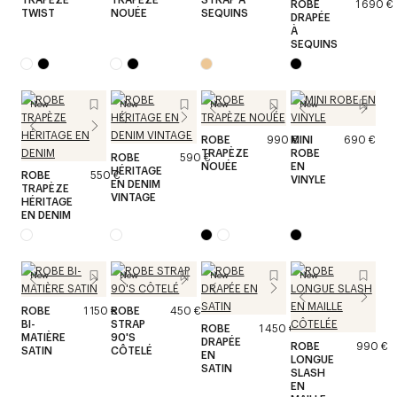
ROBE
1 690 €
TWIST
NOUÉE
SEQUINS
DRAPÉE
À
SEQUINS
New
New
New
New
ROBE
990 €
MINI
690 €
TRAPÈZE
ROBE
ROBE
590 €
NOUÉE
EN
HÉRITAGE
ROBE
550 €
VINYLE
EN DENIM
TRAPÈZE
VINTAGE
HÉRITAGE
EN DENIM
New
New
New
New
ROBE
1 150 €
ROBE
450 €
BI-
STRAP
ROBE
1 450 €
MATIÈRE
90'S
DRAPÉE
ROBE
990 €
SATIN
CÔTELÉ
EN
LONGUE
SATIN
SLASH
EN