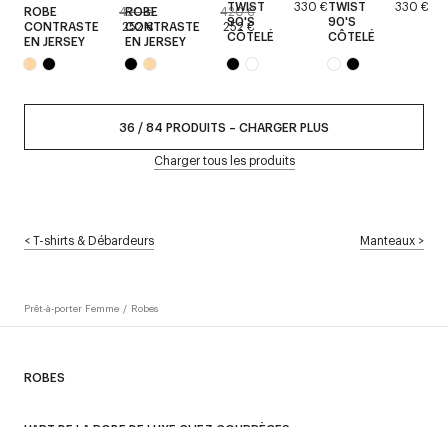
TWIST
330 €
TWIST
330 €
ROBE
420 €
ROBE
420 €
90'S
90'S
CONTRASTE
252 €
CONTRASTE
252 €
CÔTELÉ
CÔTELÉ
EN JERSEY
EN JERSEY
36
/
84
PRODUITS
–
CHARGER PLUS
Charger tous les produits
<
T-shirts & Débardeurs
Manteaux
>
Prêt-à-porter Femme
/
Robes
ROBES
L'ART DE LA ROBE DE LUXE CHEZ COURRÈGES