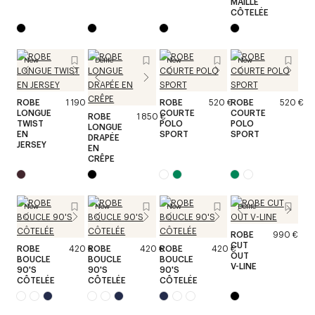
MAILLE
CÔTELÉE
New
Défilé
New
New
ROBE
1 190 €
ROBE
520 €
ROBE
520 €
LONGUE
COURTE
COURTE
ROBE
1 850 €
TWIST
POLO
POLO
LONGUE
EN
SPORT
SPORT
DRAPÉE
JERSEY
EN
CRÊPE
New
New
New
Défilé
ROBE
990 €
CUT
ROBE
420 €
ROBE
420 €
ROBE
420 €
OUT
BOUCLE
BOUCLE
BOUCLE
V-LINE
90'S
90'S
90'S
CÔTELÉE
CÔTELÉE
CÔTELÉE