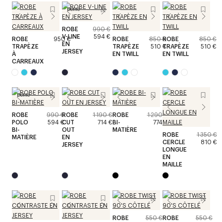
Défilé
ROBE
990 €
V-LINE
594 €
ROBE
950 €
ROBE
850 €
ROBE
850 €
EN
TRAPÈZE
TRAPÈZE
510 €
TRAPÈZE
510 €
JERSEY
À
EN TWILL
EN TWILL
CARREAUX
Défilé
ROBE
990 €
ROBE
1 190 €
ROBE
1 290 €
POLO
594 €
CUT
714 €
BI-
774 €
BI-
OUT
MATIÈRE
ROBE
1 350 €
MATIÈRE
EN
CERCLE
810 €
JERSEY
LONGUE
EN
MAILLE
ROBE
550 €
ROBE
550 €