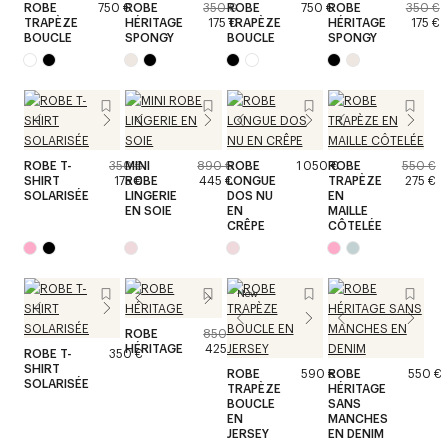
ROBE
750 €
ROBE
350 €
ROBE
750 €
ROBE
350 €
TRAPÈZE
HÉRITAGE
175 €
TRAPÈZE
HÉRITAGE
175 €
BOUCLE
SPONGY
BOUCLE
SPONGY
ROBE T-
350 €
MINI
890 €
ROBE
1 050 €
ROBE
550 €
SHIRT
175 €
ROBE
445 €
LONGUE
TRAPÈZE
275 €
SOLARISÉE
LINGERIE
DOS NU
EN
EN SOIE
EN
MAILLE
CRÊPE
CÔTELÉE
New
ROBE
850 €
HÉRITAGE
425 €
ROBE T-
350 €
SHIRT
ROBE
590 €
ROBE
550 €
SOLARISÉE
TRAPÈZE
HÉRITAGE
BOUCLE
SANS
EN
MANCHES
JERSEY
EN DENIM