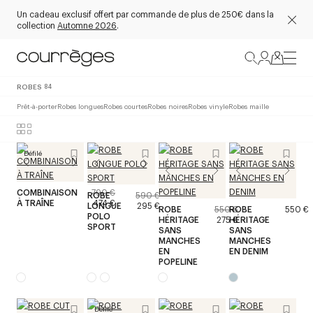
Un cadeau exclusif offert par commande de plus de 250€ dans la
collection
Automne 2026
.
ROBES
84
Prêt-à-porter
Robes longues
Robes courtes
Robes noires
Robes vinyle
Robes maille
Défilé
COMBINAISON
790 €
ROBE
590 €
À TRAÎNE
474 €
LONGUE
295 €
ROBE
550 €
ROBE
550 €
POLO
HÉRITAGE
275 €
HÉRITAGE
SPORT
SANS
SANS
MANCHES
MANCHES
EN
EN DENIM
POPELINE
Défilé