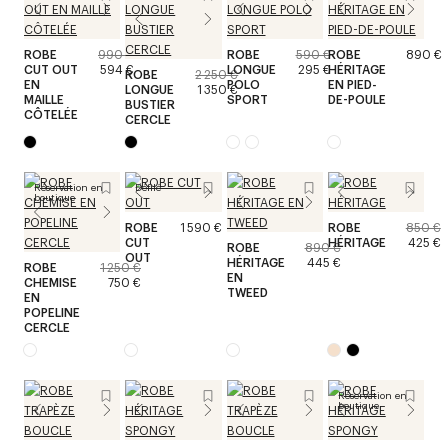
ROBE
990 €
ROBE
590 €
ROBE
890 €
CUT OUT
594 €
LONGUE
295 €
HÉRITAGE
ROBE
2 250 €
EN
POLO
EN PIED-
LONGUE
1 350 €
MAILLE
SPORT
DE-POULE
BUSTIER
CÔTELÉE
CERCLE
Réservation en
Défilé
boutique
ROBE
1 590 €
ROBE
850 €
CUT
HÉRITAGE
425 €
ROBE
890 €
OUT
HÉRITAGE
445 €
ROBE
1 250 €
EN
CHEMISE
750 €
TWEED
EN
POPELINE
CERCLE
Réservation en
boutique