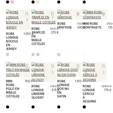
ROBE
790 €
MINI ROBE
350
HÉRITAGE
395 €
CONTRASTE
175
ROBE
550 €
TRAPÈZE
275 €
ROBE
1 350 €
EN
LONGUE
MAILLE
BOUCLE
CÔTELÉE
EN
JERSEY
MINI
750 €
ROBE
1 150 €
ROBE
LONGUE
ROBE
1 150 €
ROBE
1 550 €
POLO EN
DOS NU
LONGUE
575 €
LONGUE
775 €
MAILLE
EN
LINGERIE
CERCLE
CÔTELÉE
SATIN
GLOSSY
À
SEQUINS