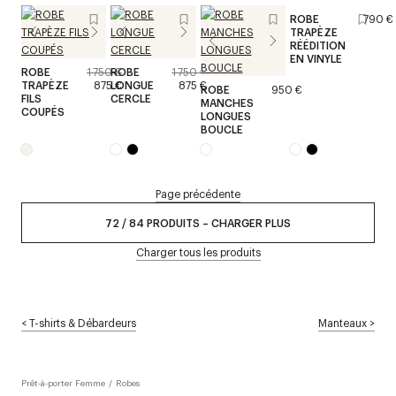
ROBE
790 €
TRAPÈZE
RÉÉDITION
EN VINYLE
ROBE
1 750 €
ROBE
1 750 €
TRAPÈZE
875 €
LONGUE
875 €
ROBE
950 €
FILS
CERCLE
MANCHES
COUPÉS
LONGUES
BOUCLE
Page précédente
72
/
84
PRODUITS
–
CHARGER PLUS
Charger tous les produits
<
T-shirts & Débardeurs
Manteaux
>
Prêt-à-porter Femme
/
Robes