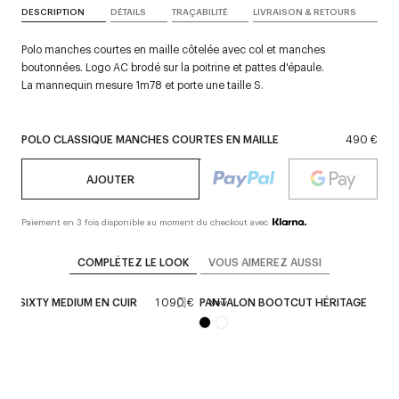
DESCRIPTION
DÉTAILS
TRAÇABILITÉ
LIVRAISON & RETOURS
Polo manches courtes en maille côtelée avec col et manches
boutonnées. Logo AC brodé sur la poitrine et pattes d'épaule.
La mannequin mesure 1m78 et porte une taille S.
POLO CLASSIQUE MANCHES COURTES EN MAILLE
490 €
AJOUTER
Paiement en 3 fois disponible au moment du checkout avec
COMPLÉTEZ LE LOOK
VOUS AIMEREZ AUSSI
EE SIXTY MEDIUM EN CUIR
1 090 €
PANTALON BOOTCUT HÉRITAGE
69
New
+
1