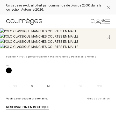
Un cadeau exclusif offert par commande de plus de 250€ dans la
collection
Automne 2026
.
Femme
/
Prêt-à-porter Femme
/
Maille Femme
/
Pulls Maille Femme
XS
S
M
L
XL
XXL
Veuillez sélectionner une taille.
Guide des tailles
RÉSERVATION EN BOUTIQUE