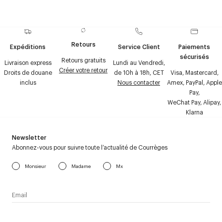
Retours
Expéditions
Service Client
Paiements
sécurisés
Retours gratuits
Livraison express
Lundi au Vendredi,
Créer votre retour
Droits de douane
de 10h à 18h, CET
Visa, Mastercard,
inclus
Nous contacter
Amex, PayPal, Apple
Pay,
WeChat Pay, Alipay,
Klarna
Newsletter
Abonnez-vous pour suivre toute l’actualité de Courrèges
Monsieur
Madame
Mx
J’accepte de recevoir la newsletter de Courrèges et j’ai lu la