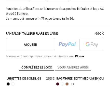
Pantalon de tailleur flare en laine avec deux poches latérales et logo AC
brodé à l'arrière.
La mannequin mesure 1m77 et porte une taille 36.
PANTALON TAILLEUR FLARE EN LAINE
890 €
AJOUTER
Paiement en 3 fois disponible au moment du checkout avec
COMPLÉTEZ LE LOOK
VOUS AIMEREZ AUSSI
LUNETTES DE SOLEIL 69
260 €
SAC THREE SIXTY MEDIUM EN CUIR
New
New
+
1