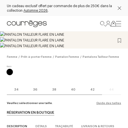
Un cadeau exclusif offert par commande de plus de 250€ dans la
collection
Automne 2026
.
Femme
/
Prêt-à-porter Femme
/
Pantalon Femme
/
Pantalons Tailleur Femme
34
36
38
40
42
44
Veuillez sélectionner une taille.
Guide des tailles
RÉSERVATION EN BOUTIQUE
DESCRIPTION
DÉTAILS
TRAÇABILITÉ
LIVRAISON & RETOURS