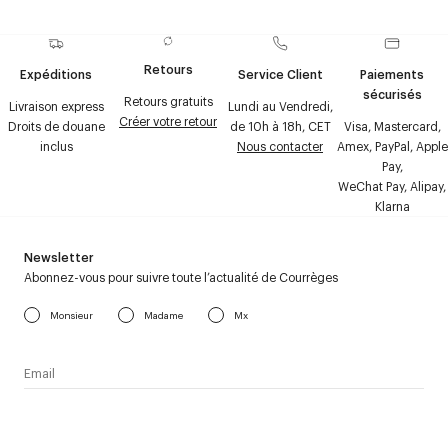
Retours
Expéditions
Service Client
Paiements
sécurisés
Retours gratuits
Livraison express
Lundi au Vendredi,
Créer votre retour
Droits de douane
de 10h à 18h, CET
Visa, Mastercard,
inclus
Nous contacter
Amex, PayPal, Apple
Pay,
WeChat Pay, Alipay,
Klarna
Newsletter
Abonnez-vous pour suivre toute l’actualité de Courrèges
Monsieur
Madame
Mx
J’accepte de recevoir la newsletter de Courrèges et j’ai lu la
politique relative aux
données personnelles
.