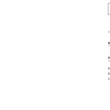
P
R
D
P
b
L