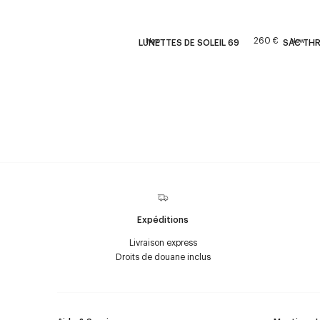
260 €
New
New
LUNETTES DE SOLEIL 69
SAC THR
Expéditions
Livraison express
Droits de douane inclus