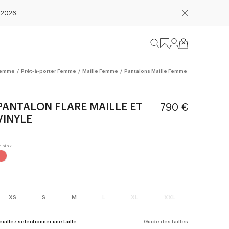
 2026
.
emme
/
Prêt-à-porter Femme
/
Maille Femme
/
Pantalons Maille Femme
PANTALON FLARE MAILLE ET
790 €
VINYLE
XS
S
M
L
XL
XXL
euillez sélectionner une taille.
Guide des tailles