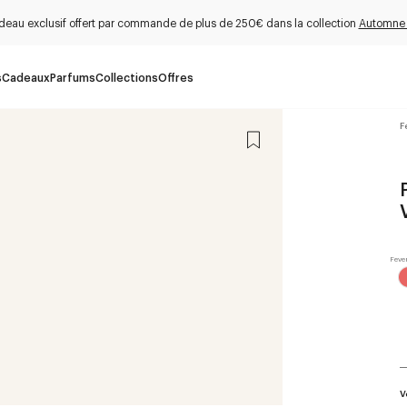
deau exclusif offert par commande de plus de 250€ dans la collection
Automne
s
Cadeaux
Parfums
Collections
Offres
F
V