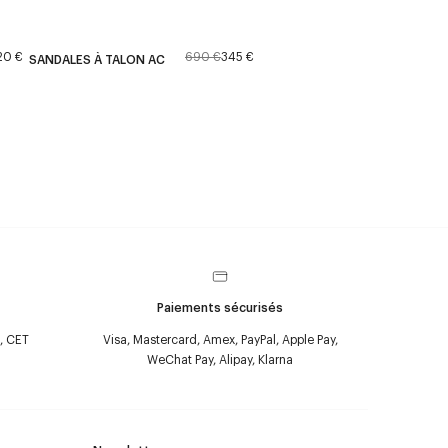
20 €
690 €
345 €
SANDALES À TALON AC
Paiements sécurisés
, CET
Visa, Mastercard, Amex, PayPal, Apple Pay,
WeChat Pay, Alipay, Klarna