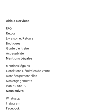
J’accepte de recevoir la newsletter de Courrèges et j’ai lu la
politique relative aux
données personnelles
.
Aide & Services
FAQ
Retour
Livraison et Retours
Boutiques
Guide d'entretien
Accessibilité
Mentions Légales
Mentions légales
Conditions Générales de Vente
Données personnelles
Nos engagements
Plan du site
Nous suivre
Whatsapp
Instagram
Facebook