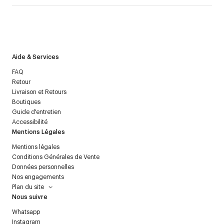
J’accepte de recevoir la newsletter de Courrèges et j’ai lu la
politique relative aux
données personnelles
.
Aide & Services
FAQ
Retour
Livraison et Retours
Boutiques
Guide d'entretien
Accessibilité
Mentions Légales
Mentions légales
Conditions Générales de Vente
Données personnelles
Nos engagements
Plan du site
Nous suivre
Whatsapp
Instagram