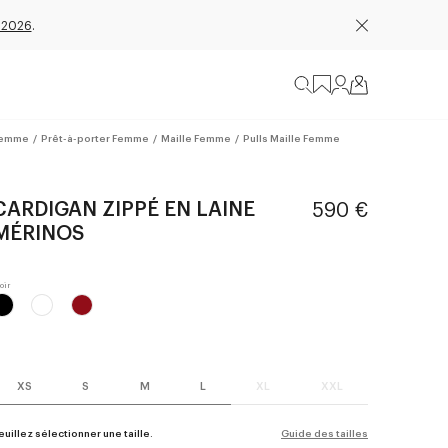
 2026
.
emme
/
Prêt-à-porter Femme
/
Maille Femme
/
Pulls Maille Femme
CARDIGAN ZIPPÉ EN LAINE
590 €
MÉRINOS
XS
S
M
L
XL
XXL
euillez sélectionner une taille.
Guide des tailles