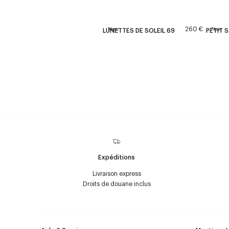
260 €
New
New
LUNETTES DE SOLEIL 69
PETIT S
Expéditions
Livraison express
Droits de douane inclus