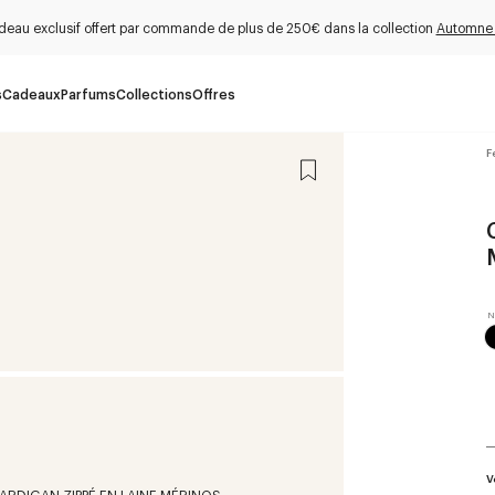
deau exclusif offert par commande de plus de 250€ dans la collection
Automne
s
Cadeaux
Parfums
Collections
Offres
F
V