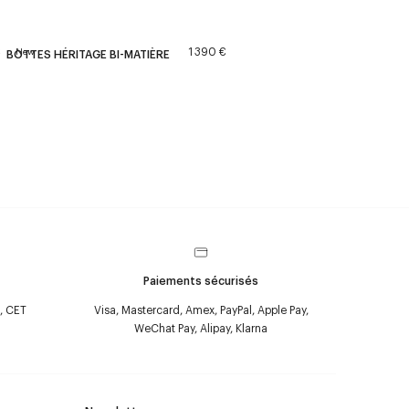
€
1 390 €
New
BOTTES HÉRITAGE BI-MATIÈRE
Paiements sécurisés
, CET
Visa, Mastercard, Amex, PayPal, Apple Pay,
WeChat Pay, Alipay, Klarna