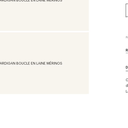
P
R
D
C
d
L