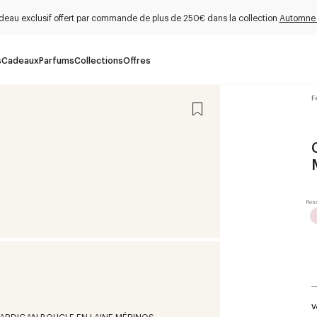
deau exclusif offert par commande de plus de 250€ dans la collection
Automne
s
Cadeaux
Parfums
Collections
Offres
F
V