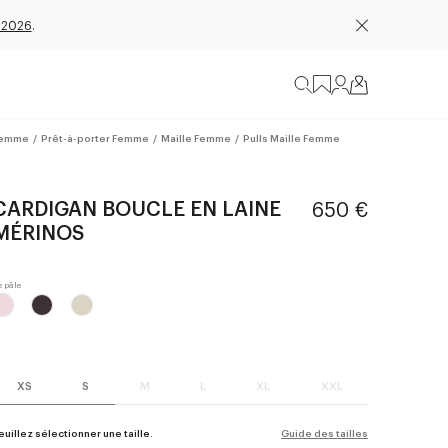
 2026
.
emme
/
Prêt-à-porter Femme
/
Maille Femme
/
Pulls Maille Femme
CARDIGAN BOUCLE EN LAINE
650 €
MÉRINOS
XS
S
M
L
XL
XXL
euillez sélectionner une taille.
Guide des tailles