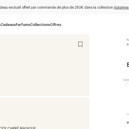
deau exclusif offert par commande de plus de 250€ dans la collection
Automne
s
Cadeaux
Parfums
Collections
Offres
F
B
V