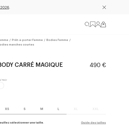
 2026
.
emme
/
Prêt-à-porter Femme
/
Bodies Femme
/
odies manches courtes
BODY CARRÉ MAGIQUE
490 €
XS
S
M
L
XL
XXL
euillez sélectionner une taille.
Guide des tailles