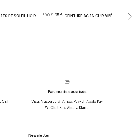
390 €
195 €
4
TES DE SOLEIL HOLY
CEINTURE AC EN CUIR VIPÈRE 25MM
Paiements sécurisés
, CET
Visa, Mastercard, Amex, PayPal, Apple Pay,
WeChat Pay, Alipay, Klarna
Newsletter