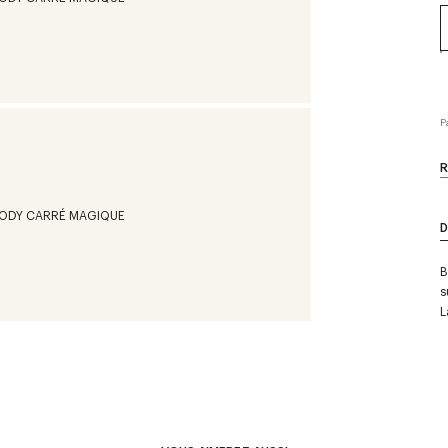
P
R
D
B
s
L