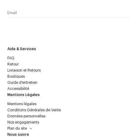
J’accepte de recevoir la newsletter de Courrèges et j’ai lu la
politique relative aux
données personnelles
.
Aide & Services
FAQ
Retour
Livraison et Retours
Boutiques
Guide d'entretien
Accessibilité
Mentions Légales
Mentions légales
Conditions Générales de Vente
Données personnelles
Nos engagements
Plan du site
Nous suivre