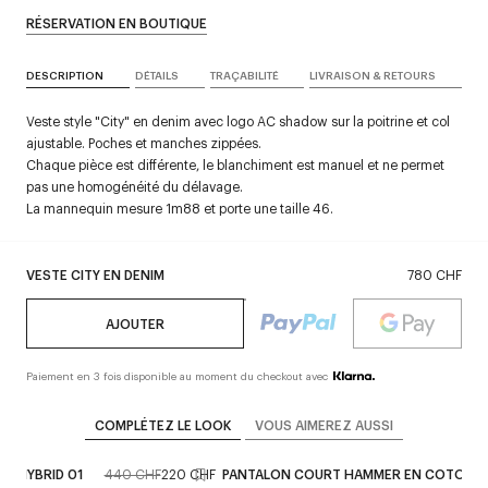
RÉSERVATION EN BOUTIQUE
DESCRIPTION
DÉTAILS
TRAÇABILITÉ
LIVRAISON & RETOURS
Veste style "City" en denim avec logo AC shadow sur la poitrine et col
ajustable. Poches et manches zippées.
Chaque pièce est différente, le blanchiment est manuel et ne permet
pas une homogénéité du délavage.
La mannequin mesure 1m88 et porte une taille 46.
VESTE CITY EN DENIM
780 CHF
AJOUTER
Paiement en 3 fois disponible au moment du checkout avec
COMPLÉTEZ LE LOOK
VOUS AIMEREZ AUSSI
IL HYBRID 01
440 CHF
220 CHF
PANTALON COURT HAMMER EN COTON
que