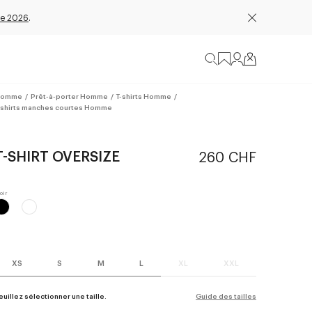
e 2026
.
omme
/
Prêt-à-porter Homme
/
T-shirts Homme
/
-shirts manches courtes Homme
T-SHIRT OVERSIZE
260 CHF
XS
S
M
L
XL
XXL
euillez sélectionner une taille.
Guide des tailles