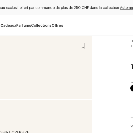
au exclusif offert par commande de plus de 250 CHF dans la collection
Automn
s
Cadeaux
Parfums
Collections
Offres
H
T
V