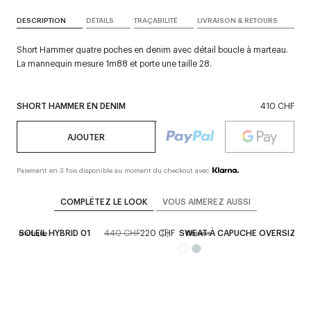
DESCRIPTION
DÉTAILS
TRAÇABILITÉ
LIVRAISON & RETOURS
Short Hammer quatre poches en denim avec détail boucle à marteau.
La mannequin mesure 1m88 et porte une taille 28.
SHORT HAMMER EN DENIM
410 CHF
AJOUTER
Paiement en 3 fois disponible au moment du checkout avec
COMPLÉTEZ LE LOOK
VOUS AIMEREZ AUSSI
 DE SOLEIL HYBRID 01
440 CHF
220 CHF
SWEAT À CAPUCHE OVERSIZE
on en boutique
Unisexe