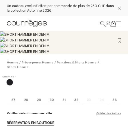
Un cadeau exclusif offert par commande de plus de 250 CHF dans
la collection
Automne 2026
.
Homme
/
Prêt-à-porter Homme
/
Pantalons & Shorts Homme
/
Shorts Homme
27
28
29
30
31
32
33
34
36
Veuillez sélectionner une taille.
Guide des tailles
RÉSERVATION EN BOUTIQUE