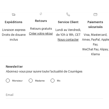
Retours
Expéditions
Service Client
Paiements
sécurisés
Retours gratuits
Livraison express
Lundi au Vendredi,
Créer votre retour
Droits de douane
de 10h à 18h, CET
Visa, Mastercard,
inclus
Nous contacter
Amex, PayPal, Apple
Pay,
WeChat Pay, Alipay,
Klarna
Newsletter
Abonnez-vous pour suivre toute l’actualité de Courrèges
Monsieur
Madame
Mx
J’accepte de recevoir la newsletter de Courrèges et j’ai lu la