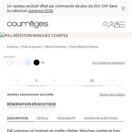
Un cadeau exclusif offert par commande de plus de 250 CHF dans
la collection
Automne 2026
.
Femme
/
Prêt-à-porter
/
Maille Femme
/
Pulls Maille Femme
+
6
Voir d’autres couleurs
XS
S
M
L
XL
XXL
Veuillez sélectionner une taille.
Guide des tailles
RÉSERVATION EN BOUTIQUE
DESCRIPTION
DÉTAILS
TRAÇABILITÉ
LIVRAISON & RETOURS
Pull iconique col montant en maille côtelée. Manches courtes et logo