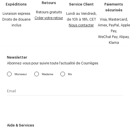
Retours
Expéditions
Service Client
Paiements
sécurisés
Retours gratuits
Livraison express
Lundi au Vendredi,
Créer votre retour
Droits de douane
de 10h à 18h, CET
Visa, Mastercard,
inclus
Nous contacter
Amex, PayPal, Apple
Pay,
WeChat Pay, Alipay,
Klarna
Newsletter
Abonnez-vous pour suivre toute l’actualité de Courrèges
Monsieur
Madame
Mx
J’accepte de recevoir la newsletter de Courrèges et j’ai lu la
politique relative aux
données personnelles
.
Aide & Services