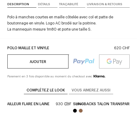
DESCRIPTION
DÉTAILS
TRAÇABILITÉ
LIVRAISON & RETOURS
Polo à manches courtes en maille côtelée avec col et patte de
boutonnage en vinyle. Logo AC brodé sur la poitrine.
La mannequin mesure 1m80 et porte une taille S.
POLO MAILLE ET VINYLE
620 CHF
AJOUTER
Paiement en 3 fois disponible au moment du checkout avec
COMPLÉTEZ LE LOOK
VOUS AIMEREZ AUSSI
N TAILLEUR FLARE EN LAINE
930 CHF
SLINGBACKS TALON TRANSPARENT 
New