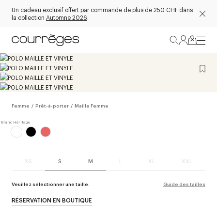
Un cadeau exclusif offert par commande de plus de 250 CHF dans
la collection
Automne 2026
.
Femme
/
Prêt-à-porter
/
Maille Femme
XS
S
M
L
XL
XXL
Veuillez sélectionner une taille.
Guide des tailles
RÉSERVATION EN BOUTIQUE