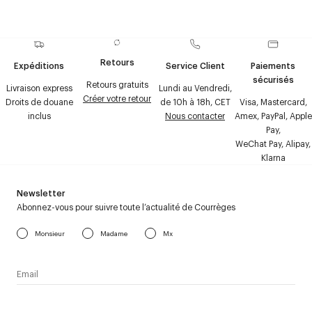
Retours
Expéditions
Service Client
Paiements
sécurisés
Retours gratuits
Livraison express
Lundi au Vendredi,
Créer votre retour
Droits de douane
de 10h à 18h, CET
Visa, Mastercard,
inclus
Nous contacter
Amex, PayPal, Apple
Pay,
WeChat Pay, Alipay,
Klarna
Newsletter
Abonnez-vous pour suivre toute l’actualité de Courrèges
Monsieur
Madame
Mx
J’accepte de recevoir la newsletter de Courrèges et j’ai lu la