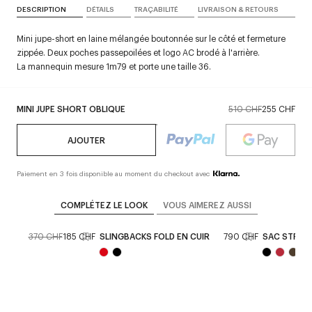
DESCRIPTION
DÉTAILS
TRAÇABILITÉ
LIVRAISON & RETOURS
Mini jupe-short en laine mélangée boutonnée sur le côté et fermeture
zippée. Deux poches passepoilées et logo AC brodé à l'arrière.
La mannequin mesure 1m79 et porte une taille 36.
MINI JUPE SHORT OBLIQUE
510 CHF
255 CHF
AJOUTER
Paiement en 3 fois disponible au moment du checkout avec
COMPLÉTEZ LE LOOK
VOUS AIMEREZ AUSSI
IZE
370 CHF
185 CHF
SLINGBACKS FOLD EN CUIR
790 CHF
SAC STRIP 
+