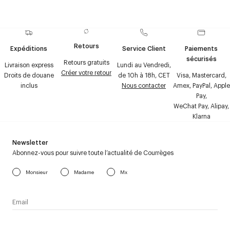
Retours
Expéditions
Service Client
Paiements
sécurisés
Retours gratuits
Livraison express
Lundi au Vendredi,
Créer votre retour
Droits de douane
de 10h à 18h, CET
Visa, Mastercard,
inclus
Nous contacter
Amex, PayPal, Apple
Pay,
WeChat Pay, Alipay,
Klarna
Newsletter
Abonnez-vous pour suivre toute l’actualité de Courrèges
Monsieur
Madame
Mx
J’accepte de recevoir la newsletter de Courrèges et j’ai lu la