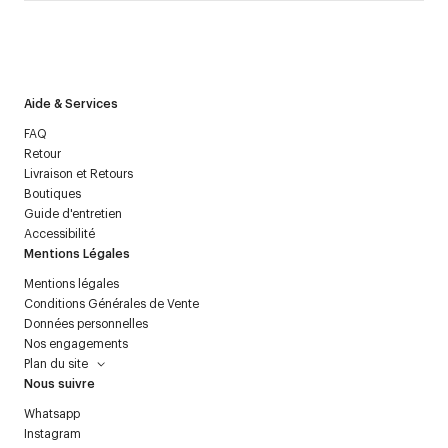
J’accepte de recevoir la newsletter de Courrèges et j’ai lu la
politique relative aux
données personnelles
.
Aide & Services
FAQ
Retour
Livraison et Retours
Boutiques
Guide d'entretien
Accessibilité
Mentions Légales
Mentions légales
Conditions Générales de Vente
Données personnelles
Nos engagements
Plan du site
Nous suivre
Whatsapp
Instagram