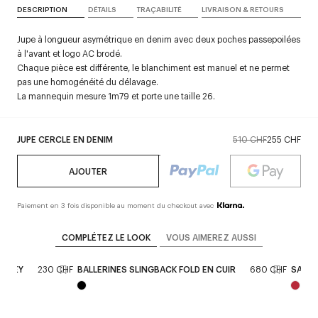
DESCRIPTION
DÉTAILS
TRAÇABILITÉ
LIVRAISON & RETOURS
Jupe à longueur asymétrique en denim avec deux poches passepoilées
à l'avant et logo AC brodé.
Chaque pièce est différente, le blanchiment est manuel et ne permet
pas une homogénéité du délavage.
La mannequin mesure 1m79 et porte une taille 26.
JUPE CERCLE EN DENIM
510 CHF
255 CHF
AJOUTER
Paiement en 3 fois disponible au moment du checkout avec
COMPLÉTEZ LE LOOK
VOUS AIMEREZ AUSSI
ERSEY
230 CHF
BALLERINES SLINGBACK FOLD EN CUIR
680 CHF
SAC S