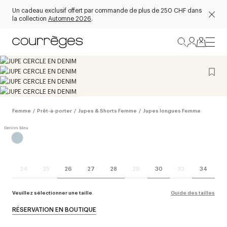
Un cadeau exclusif offert par commande de plus de 250 CHF dans
la collection
Automne 2026
.
Femme
/
Prêt-à-porter
/
Jupes & Shorts Femme
/
Jupes longues Femme
24
25
26
27
28
29
30
32
34
Veuillez sélectionner une taille.
Guide des tailles
RÉSERVATION EN BOUTIQUE