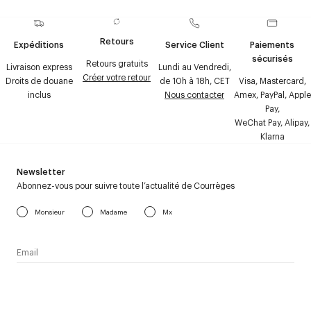
Retours
Expéditions
Service Client
Paiements
sécurisés
Retours gratuits
Livraison express
Lundi au Vendredi,
Créer votre retour
Droits de douane
de 10h à 18h, CET
Visa, Mastercard,
inclus
Nous contacter
Amex, PayPal, Apple
Pay,
WeChat Pay, Alipay,
Klarna
Newsletter
Abonnez-vous pour suivre toute l’actualité de Courrèges
Monsieur
Madame
Mx
J’accepte de recevoir la newsletter de Courrèges et j’ai lu la
politique relative aux
données personnelles
.