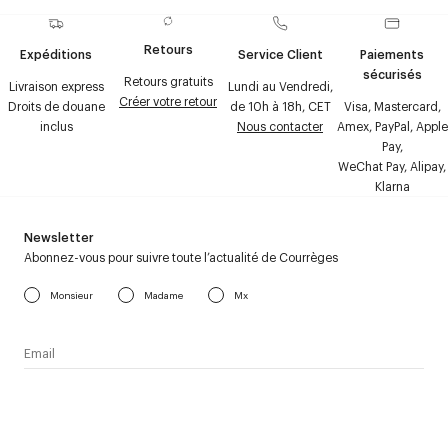
Retours
Expéditions
Service Client
Paiements
sécurisés
Retours gratuits
Livraison express
Lundi au Vendredi,
Créer votre retour
Droits de douane
de 10h à 18h, CET
Visa, Mastercard,
inclus
Nous contacter
Amex, PayPal, Apple
Pay,
WeChat Pay, Alipay,
Klarna
Newsletter
Abonnez-vous pour suivre toute l’actualité de Courrèges
Monsieur
Madame
Mx
J’accepte de recevoir la newsletter de Courrèges et j’ai lu la
politique relative aux
données personnelles
.