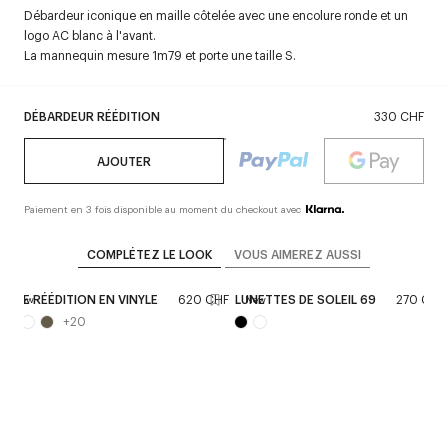
Débardeur iconique en maille côtelée avec une encolure ronde et un
logo AC blanc à l'avant.
La mannequin mesure 1m79 et porte une taille S.
DÉBARDEUR RÉÉDITION
330 CHF
AJOUTER
Paiement en 3 fois disponible au moment du checkout avec
COMPLÉTEZ LE LOOK
VOUS AIMEREZ AUSSI
JUPE RÉÉDITION EN VINYLE
620 CHF
LUNETTES DE SOLEIL 69
270 CHF
New
New
+
20