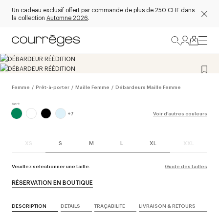
Un cadeau exclusif offert par commande de plus de 250 CHF dans
la collection
Automne 2026
.
Femme
/
Prêt-à-porter
/
Maille Femme
/
Débardeurs Maille Femme
+
7
Voir d’autres couleurs
XS
S
M
L
XL
XXL
Veuillez sélectionner une taille.
Guide des tailles
RÉSERVATION EN BOUTIQUE
DESCRIPTION
DÉTAILS
TRAÇABILITÉ
LIVRAISON & RETOURS