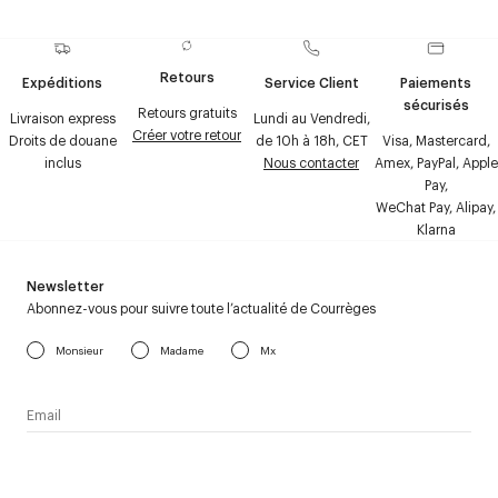
Retours
Expéditions
Service Client
Paiements
sécurisés
Retours gratuits
Livraison express
Lundi au Vendredi,
Créer votre retour
Droits de douane
de 10h à 18h, CET
Visa, Mastercard,
inclus
Nous contacter
Amex, PayPal, Apple
Pay,
WeChat Pay, Alipay,
Klarna
Newsletter
Abonnez-vous pour suivre toute l’actualité de Courrèges
Monsieur
Madame
Mx
J’accepte de recevoir la newsletter de Courrèges et j’ai lu la
politique relative aux
données personnelles
.