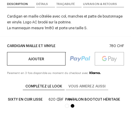
DESCRIPTION
DÉTAILS
TRAÇABILITÉ
LIVRAISON & RETOURS
Cardigan en maille côtelée avec col, manches et patte de boutonnage
en vinyle. Logo AC brodé sur la poitrine.
La mannequin mesure 1m80 et porte une taille S.
CARDIGAN MAILLE ET VINYLE
780 CHF
AJOUTER
Paiement en 3 fois disponible au moment du checkout avec
COMPLÉTEZ LE LOOK
VOUS AIMEREZ AUSSI
REE SIXTY EN CUIR LISSE
620 CHF
PANTALON BOOTCUT HÉRITAGE
72
New