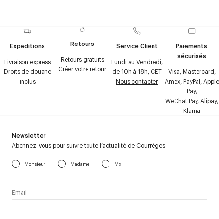
Retours
Expéditions
Service Client
Paiements
sécurisés
Retours gratuits
Livraison express
Lundi au Vendredi,
Créer votre retour
Droits de douane
de 10h à 18h, CET
Visa, Mastercard,
inclus
Nous contacter
Amex, PayPal, Apple
Pay,
WeChat Pay, Alipay,
Klarna
Newsletter
Abonnez-vous pour suivre toute l’actualité de Courrèges
Monsieur
Madame
Mx
J’accepte de recevoir la newsletter de Courrèges et j’ai lu la