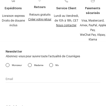
Retours
Expéditions
Service Client
Paiements
sécurisés
Retours gratuits
Livraison express
Lundi au Vendredi,
Créer votre retour
Droits de douane
de 10h à 18h, CET
Visa, Mastercard,
inclus
Nous contacter
Amex, PayPal, Apple
Pay,
WeChat Pay, Alipay,
Klarna
Newsletter
Abonnez-vous pour suivre toute l’actualité de Courrèges
Monsieur
Madame
Mx
J’accepte de recevoir la newsletter de Courrèges et j’ai lu la
politique relative aux
données personnelles
.