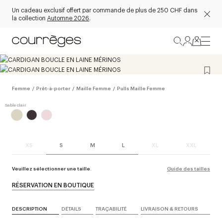
Un cadeau exclusif offert par commande de plus de 250 CHF dans
la collection
Automne 2026
.
Femme
/
Prêt-à-porter
/
Maille Femme
/
Pulls Maille Femme
XS
S
M
L
XL
XXL
Veuillez sélectionner une taille.
Guide des tailles
RÉSERVATION EN BOUTIQUE
DESCRIPTION
DÉTAILS
TRAÇABILITÉ
LIVRAISON & RETOURS