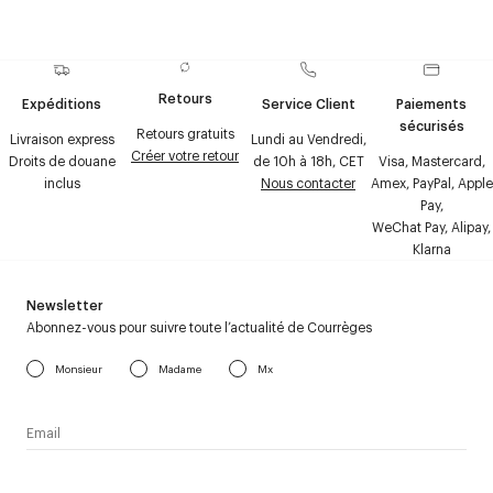
Retours
Expéditions
Service Client
Paiements
sécurisés
Retours gratuits
Livraison express
Lundi au Vendredi,
Créer votre retour
Droits de douane
de 10h à 18h, CET
Visa, Mastercard,
inclus
Nous contacter
Amex, PayPal, Apple
Pay,
WeChat Pay, Alipay,
Klarna
Newsletter
Abonnez-vous pour suivre toute l’actualité de Courrèges
Monsieur
Madame
Mx
J’accepte de recevoir la newsletter de Courrèges et j’ai lu la