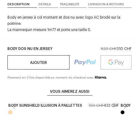
DESCRIPTION
DÉTAILS
TRAÇABILITÉ
LIVRAISON & RETOURS
Body en jersey à col montant et dos nu avec logo AC brodé sur la
poitrine.
La mannequin mesure 1m77 et porte une taille S.
BODY DOS NU EN JERSEY
620 CHF
310 CHF
AJOUTER
Paiement en 3 fois disponible au moment du checkout avec
VOUS AIMEREZ AUSSI
BODY SUNSHIELD ILLUSION À PAILLETTES
720 CHF
432 CHF
BODY BUS