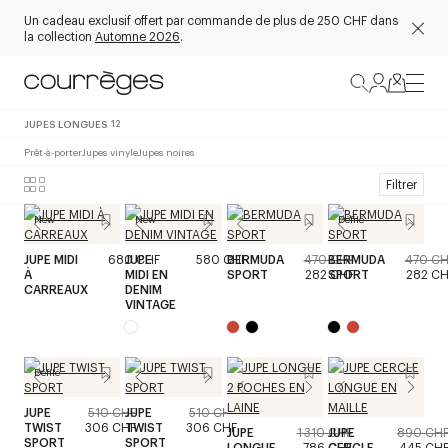
Un cadeau exclusif offert par commande de plus de 250 CHF dans
la collection
Automne 2026
.
JUPES LONGUES
12
Prêt-à-porter
Jupes vinyle
Jupes noires
Filtrer
New
New
Défilé
JUPE MIDI
680 CHF
JUPE
580 CHF
BERMUDA
470 CHF
BERMUDA
470 CH
À
MIDI EN
SPORT
282 CHF
SPORT
282 CH
CARREAUX
DENIM
VINTAGE
Défilé
JUPE
510 CHF
JUPE
510 CHF
TWIST
306 CHF
TWIST
306 CHF
JUPE
1 310 CHF
JUPE
890 CH
SPORT
SPORT
LONGUE
786 CHF
CERCLE
445 CH