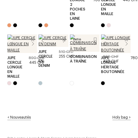
2
LONGUE
POCHES
EN
EN
MAILLE
LAINE
Défilé
JUPE
510 CHF
CERCLE
255 CHF
COMBINAISON
830 CHF
JUPE
890 CHF
JUPE
780
EN
À TRAÎNE
498 CHF
CERCLE
445 CHF
LONGUE
DENIM
LONGUE
HÉRITAGE
EN
BOUTONNÉE
MAILLE
<
Nouveautés
Holy bag
>
Prêt-à-porter
/
Jupes & Shorts Femme
/
Jupes longues Femme