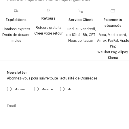
Retours
Expéditions
Service Client
Paiements
sécurisés
Retours gratuits
Livraison express
Lundi au Vendredi,
Créer votre retour
Droits de douane
de 10h à 18h, CET
Visa, Mastercard,
inclus
Nous contacter
Amex, PayPal, Apple
Pay,
WeChat Pay, Alipay,
Klarna
Newsletter
Abonnez-vous pour suivre toute l’actualité de Courrèges
Monsieur
Madame
Mx
J’accepte de recevoir la newsletter de Courrèges et j’ai lu la
politique relative aux
données personnelles
.