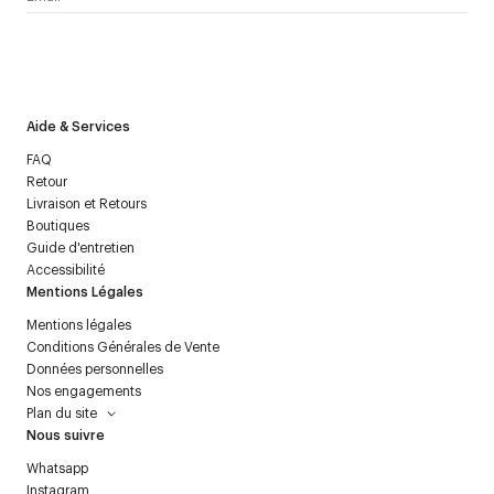
J’accepte de recevoir la newsletter de Courrèges et j’ai lu la
politique relative aux
données personnelles
.
Aide & Services
FAQ
Retour
Livraison et Retours
Boutiques
Guide d'entretien
Accessibilité
Mentions Légales
Mentions légales
Conditions Générales de Vente
Données personnelles
Nos engagements
Plan du site
Nous suivre
Whatsapp
Instagram