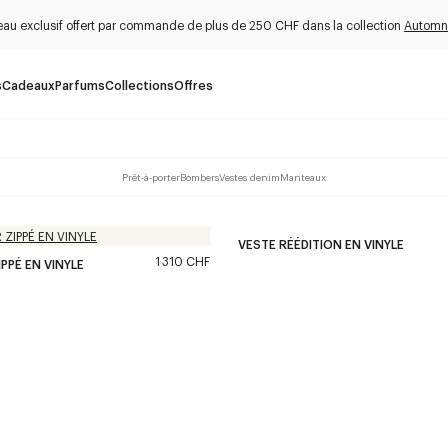
au exclusif offert par commande de plus de 250 CHF dans la collection
Automn
s
Cadeaux
Parfums
Collections
Offres
Prêt-à-porter
Bombers
Vestes denim
Manteaux
VESTE RÉÉDITION EN VINYLE
1 310 CHF
PPÉ EN VINYLE