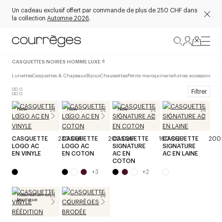
Un cadeau exclusif offert par commande de plus de 250 CHF dans
la collection
Automne 2026
.
CASQUETTES NOIRES HOMME LUXE
6
Lunettes
Casquettes & Chapeaux
Bijoux
Chaussettes
Petite maroquinerie
Autres accessoires
Filtrer
New
New
New
CASQUETTE
230 CHF
CASQUETTE
200 CHF
CASQUETTE
180 CHF
CASQUETTE
200
LOGO AC
LOGO AC
SIGNATURE
SIGNATURE
EN VINYLE
EN COTON
AC EN
AC EN LAINE
COTON
+
3
+
2
Réservation en
boutique