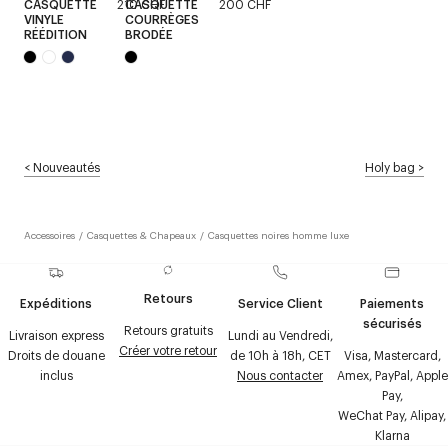
CASQUETTE
210 CHF
CASQUETTE
200 CHF
VINYLE
COURRÈGES
RÉÉDITION
BRODÉE
<
Nouveautés
Holy bag
>
Accessoires
/
Casquettes & Chapeaux
/
Casquettes noires homme luxe
Retours
Expéditions
Service Client
Paiements
sécurisés
Retours gratuits
Livraison express
Lundi au Vendredi,
Créer votre retour
Droits de douane
de 10h à 18h, CET
Visa, Mastercard,
inclus
Nous contacter
Amex, PayPal, Apple
Pay,
WeChat Pay, Alipay,
Klarna