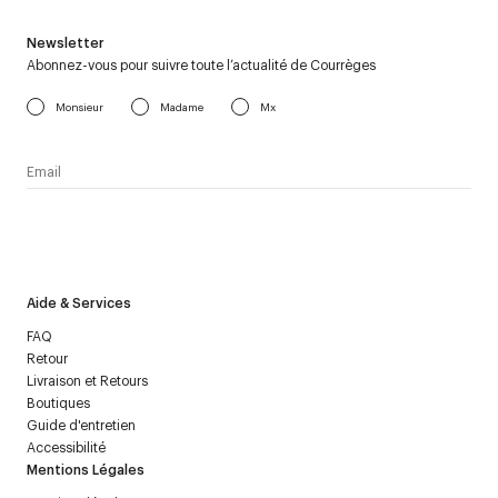
Newsletter
Abonnez-vous pour suivre toute l’actualité de Courrèges
Monsieur
Madame
Mx
J’accepte de recevoir la newsletter de Courrèges et j’ai lu la
politique relative aux
données personnelles
.
Aide & Services
FAQ
Retour
Livraison et Retours
Boutiques
Guide d'entretien
Accessibilité
Mentions Légales