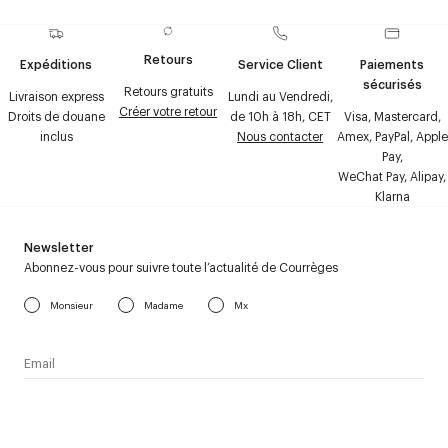
Retours
Expéditions
Service Client
Paiements
sécurisés
Retours gratuits
Livraison express
Lundi au Vendredi,
Créer votre retour
Droits de douane
de 10h à 18h, CET
Visa, Mastercard,
inclus
Nous contacter
Amex, PayPal, Apple
Pay,
WeChat Pay, Alipay,
Klarna
Newsletter
Abonnez-vous pour suivre toute l’actualité de Courrèges
Monsieur
Madame
Mx
J’accepte de recevoir la newsletter de Courrèges et j’ai lu la
politique relative aux
données personnelles
.