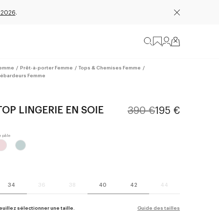
 2026
.
emme
/
Prêt-à-porter Femme
/
Tops & Chemises Femme
/
ébardeurs Femme
TOP LINGERIE EN SOIE
390 €
195 €
34
36
38
40
42
44
euillez sélectionner une taille.
Guide des tailles