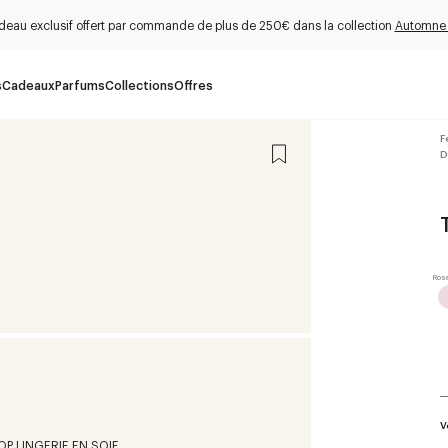
deau exclusif offert par commande de plus de 250€ dans la collection
Automne
s
Cadeaux
Parfums
Collections
Offres
F
D
V