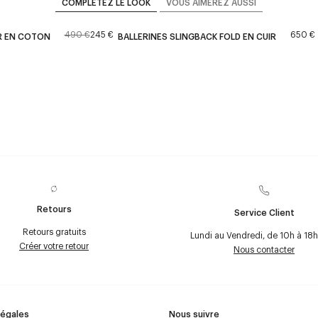
COMPLÉTEZ LE LOOK
VOUS AIMEREZ AUSSI
490 €
245 €
650 €
 EN COTON
BALLERINES SLINGBACK FOLD EN CUIR
Retours
Service Client
Retours gratuits
Lundi au Vendredi, de 10h à 18h
Créer votre retour
Nous contacter
Légales
Nous suivre