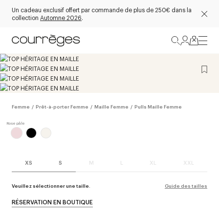
Un cadeau exclusif offert par commande de plus de 250€ dans la
collection
Automne 2026
.
Femme
/
Prêt-à-porter Femme
/
Maille Femme
/
Pulls Maille Femme
XS
S
M
L
XL
XXL
Veuillez sélectionner une taille.
Guide des tailles
RÉSERVATION EN BOUTIQUE