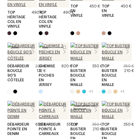
TOP
450 €
TOP
450 €
EN
EN
TOP
490 €
TOP
490 €
VINYLE
VINYLE
HÉRITAGE
HÉRITAGE
COL EN
COL EN
VINYLE
VINYLE
Défilé
New
DÉBARDEUR
220 €
CHEMISE
620 €
TOP
350 €
TOP
350 €
BOUCLE
132 €
2
BUSTIER
BUSTIER
210 €
90'S
POCHES
BOUCLE
BOUCLE
CÔTELÉE
EN
EN
EN
JERSEY
MAILLE
MAILLE
+
1
+
1
Réservation en
boutique
DÉBARDEUR
650 €
DÉBARDEUR
550 €
TOP
350 €
TOP
350 €
POINTE EN
POINTE À
BUSTIER
210 €
BUSTIER
DENIM
CARREAUX
BOUCLE
BOUCLE
EN
EN