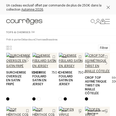
Un cadeau exclusif offert par commande de plus de 250€ dans la
collection
Automne 2026
.
TOPS & CHEMISES
34
Prêt-à-porter
Débardeurs
Chemises
Brassières
Filtrer
New
New
New
SURCHEMISE
990 €
CHEMISE
750 €
CHEMISE
750 €
OVERSIZE
FOULARD
FOULARD
CROP TOP
55
EN SATIN
SATIN EN
SATIN EN
ASYMÉTRIQUE
33
FRIPÉ
JERSEY
JERSEY
TWIST EN
MAILLE
CÔTELÉE
New
New
New
Réservation en
boutique