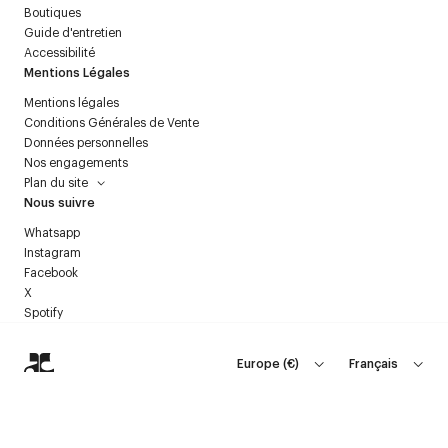
Boutiques
Blanc : Lumineux, pur, emblématique.
Guide d'entretien
Noir : Intemporel, classique, contrastant.
Accessibilité
Teintes neutres : Élégantes, polyvalentes, raffinées.
Mentions Légales
VISION ET INNOVATION
Mentions légales
À travers ses collections, Courrèges réinvente son héritage tout en
Conditions Générales de Vente
répondant aux attentes contemporaines. Les tops de luxe, qu’ils soient
Données personnelles
en vinyle ou en matières précieuses, capturent l’essence de la maison :
Nos engagements
une élégance audacieuse tournée vers l’avenir.
Plan du site
Nous suivre
Whatsapp
Instagram
Facebook
X
Spotify
Europe
(
€
)
Français