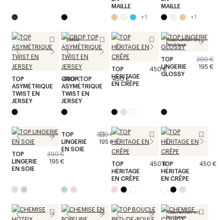
MAILLE
MAILLE
+
1
+
1
Défilé
Réservation en
boutique
TOP
390 €
LINGERIE
195 €
TOP
450 €
GLOSSY
HÉRITAGE
TOP
CROP TOP
490 €
450 €
EN CRÊPE
ASYMÉTRIQUE
ASYMÉTRIQUE
TWIST EN
TWIST EN
JERSEY
JERSEY
TOP
390 €
LINGERIE
195 €
EN SOIE
TOP
390 €
LINGERIE
195 €
TOP
450 €
TOP
450 €
EN SOIE
HÉRITAGE
HÉRITAGE
EN CRÊPE
EN CRÊPE
Réservation en
boutique