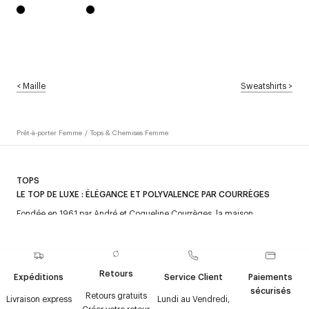
<
Maille
Sweatshirts
>
Prêt-à-porter Femme
/
Tops & Chemises Femme
TOPS
LE TOP DE LUXE : ÉLÉGANCE ET POLYVALENCE PAR COURRÈGES
Fondée en 1961 par André et Coqueline Courrèges, la maison
Courrèges a redéfini les codes de la mode avec une approche mêlant
Découvrez aussi :
Débardeurs
,
Chemises
,
T-shirts & Débardeurs
,
simplicité et sophistication. Grâce à l’utilisation de matières novatrices
T-shirts contraste
.
comme le vinyle, Courrèges a marqué l’histoire du design avec des
créations audacieuses et intemporelles. La maison continue de séduire
Retours
Expéditions
Service Client
Paiements
par son esthétique avant-gardiste et ses pièces emblématiques.
sécurisés
Retours gratuits
Livraison express
Lundi au Vendredi,
UN TOP DE LUXE POUR TOUTES LES OCCASIONS