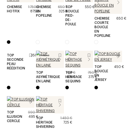
CHEMISE
1 750 €
CHEMISE
650 €
TOP
550 €
HOTFIX
875 €
EN
325 €
BOUCLE
POPELINE
PIED-
CHEMISE
650 €
DE-
COURTE
POULE
BOUCLE
EN
POPELINE
TOP
350 €
Unisexe
SECONDE
PEAU
TOP
450 €
RÉÉDITION
BOUCLE
TOP
TOP
750 €
750 €
EN
ASYMÉTRIQUE
HÉRITAGE
375 €
375 €
JERSEY
EN LAINE
SEQUINS
TOP
990 €
ILLUSION
495 €
TOP
1 450 €
CERCLE
HÉRITAGE
725 €
SHIVERING