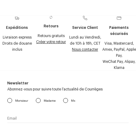
Retours
Expéditions
Service Client
Paiements
sécurisés
Retours gratuits
Livraison express
Lundi au Vendredi,
Créer votre retour
Droits de douane
de 10h à 18h, CET
Visa, Mastercard,
inclus
Nous contacter
Amex, PayPal, Apple
Pay,
WeChat Pay, Alipay,
Klarna
Newsletter
Abonnez-vous pour suivre toute l’actualité de Courrèges
Monsieur
Madame
Mx
J’accepte de recevoir la newsletter de Courrèges et j’ai lu la