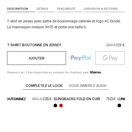
DESCRIPTION
DÉTAILS
TRAÇABILITÉ
LIVRAISON & RETOURS
T-shirt en jersey avec patte de boutonnage centrée et logo AC brodé.
La mannequin mesure 1m75 et porte une taille S.
T-SHIRT BOUTONNÉ EN JERSEY
250 €
125 €
AJOUTER
Paiement en 3 fois disponible au moment du checkout avec
COMPLÉTEZ LE LOOK
VOUS AIMEREZ AUSSI
IDI BOUTONNÉE
650 €
325 €
SLINGBACKS FOLD EN CUIR
750 €
LUNETTE
tion en boutique
Réservat