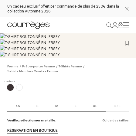
Un cadeau exclusif offert par commande de plus de 250€ dans la
collection
Automne 2026
.
Femme
/
Prêt-à-porter Femme
/
T-Shirts Femme
/
T-shirts Manches Courtes Femme
XS
S
M
L
XL
XXL
Veuillez sélectionner une taille.
Guide des tailles
RÉSERVATION EN BOUTIQUE