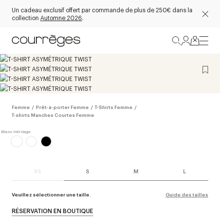
Un cadeau exclusif offert par commande de plus de 250€ dans la
collection
Automne 2026
.
Femme
/
Prêt-à-porter Femme
/
T-Shirts Femme
/
T-shirts Manches Courtes Femme
XS
S
M
L
Veuillez sélectionner une taille.
Guide des tailles
RÉSERVATION EN BOUTIQUE