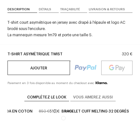
DESCRIPTION
DÉTAILS
TRAÇABILITÉ
LIVRAISON & RETOURS
T-shirt court asymétrique en jersey avec drapé à l'épaule et logo AC
brodé sous l'encolure.
La mannequin mesure 1m79 et porte une taille S.
T-SHIRT ASYMÉTRIQUE TWIST
320 €
AJOUTER
Paiement en 3 fois disponible au moment du checkout avec
COMPLÉTEZ LE LOOK
VOUS AIMEREZ AUSSI
RMUDA EN COTON
850 €
510 €
BRACELET CUFF MELTING 32 DEGRÉS
69
Défilé