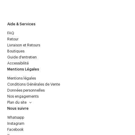
J’accepte de recevoir la newsletter de Courrèges et j’ai lu la
politique relative aux
données personnelles
.
Aide & Services
FAQ
Retour
Livraison et Retours
Boutiques
Guide d'entretien
Accessibilité
Mentions Légales
Mentions légales
Conditions Générales de Vente
Données personnelles
Nos engagements
Plan du site
Nous suivre
Whatsapp
Instagram
Facebook