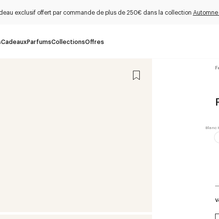
deau exclusif offert par commande de plus de 250€ dans la collection
Automne
s
Cadeaux
Parfums
Collections
Offres
F
V