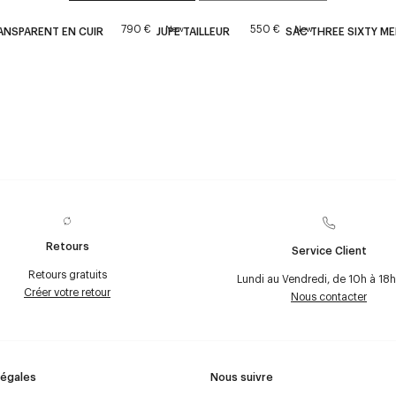
790 €
550 €
New
New
ANSPARENT EN CUIR
JUPE TAILLEUR
SAC THREE SIXTY ME
Retours
Service Client
Retours gratuits
Lundi au Vendredi, de 10h à 18h
Créer votre retour
Nous contacter
Légales
Nous suivre