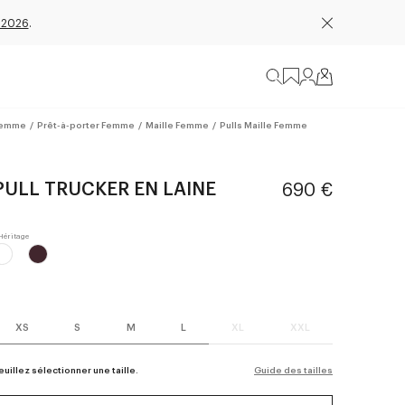
 2026
.
emme
/
Prêt-à-porter Femme
/
Maille Femme
/
Pulls Maille Femme
PULL TRUCKER EN LAINE
690 €
XS
S
M
L
XL
XXL
euillez sélectionner une taille.
Guide des tailles