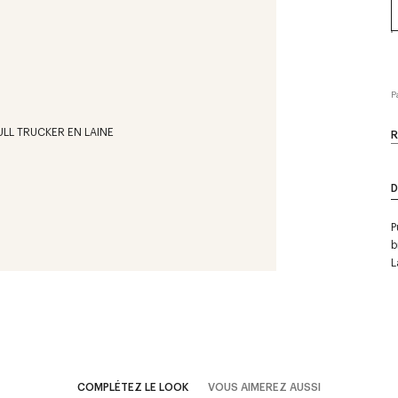
P
R
D
P
b
L
COMPLÉTEZ LE LOOK
VOUS AIMEREZ AUSSI