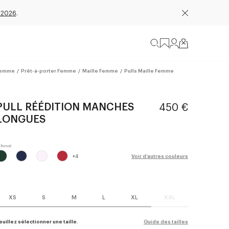
 2026
.
emme
/
Prêt-à-porter Femme
/
Maille Femme
/
Pulls Maille Femme
PULL RÉÉDITION MANCHES
450 €
LONGUES
+
4
Voir d’autres couleurs
XS
S
M
L
XL
XXL
euillez sélectionner une taille.
Guide des tailles