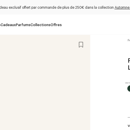
deau exclusif offert par commande de plus de 250€ dans la collection
Automne
s
Cadeaux
Parfums
Collections
Offres
F
V