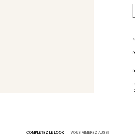
P
R
D
P
l
COMPLÉTEZ LE LOOK
VOUS AIMEREZ AUSSI