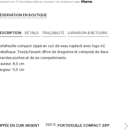
aiement en 3 fois disponible au moment du checkout avec
ÉSERVATION EN BOUTIQUE
ESCRIPTION
DÉTAILS
TRAÇABILITÉ
LIVRAISON & RETOURS
ortefeuille compact zippé en cuir de veau naplack avec logo AC
étallique. Tirezip faisant office de dragonne et composé de deux
randes poches et de six compartiments.
auteur: 8,5 cm
argeur: 11,5 cm
390 €
PPÉE EN CUIR ARGENT
PORTEFEUILLE COMPACT ZIPPÉ EN CUIR