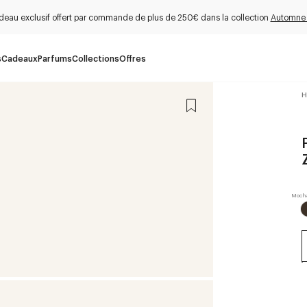
deau exclusif offert par commande de plus de 250€ dans la collection
Automne
s
Cadeaux
Parfums
Collections
Offres
H