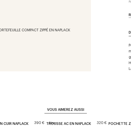
P
R
D
P
m
g
H
L
VOUS AIMEREZ AUSSI
390 €
320 €
New
N CUIR NAPLACK
TROUSSE AC EN NAPLACK
POCHETTE ZI