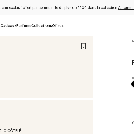
deau exclusif offert par commande de plus de 250€ dans la collection
Automne
s
Cadeaux
Parfums
Collections
Offres
F
V