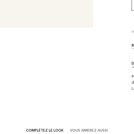
P
R
D
P
d
L
COMPLÉTEZ LE LOOK
VOUS AIMEREZ AUSSI