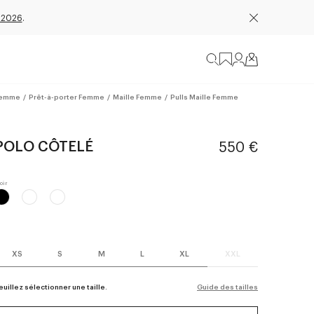
 2026
.
emme
/
Prêt-à-porter Femme
/
Maille Femme
/
Pulls Maille Femme
POLO CÔTELÉ
550 €
XS
S
M
L
XL
XXL
euillez sélectionner une taille.
Guide des tailles