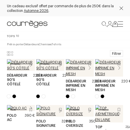
Un cadeau exclusif offert par commande de plus de 250€ dans la
collection
Automne 2026
.
TOPS
10
Prêt-à-porter
Débardeurs
Chemises
T-shirts
Filtrer
Unisexe
Unisexe
DÉBARDEUR
220 €
DÉBARDEUR
220 €
90'S
90'S
DÉBARDEUR
220 €
DÉBARDEUR
220 
CÔTELÉ
CÔTELÉ
IMPRIMÉ EN
IMPRIMÉ EN
MESH
MESH
New
Unisexe
Unisexe
POLO
390 €
AC
POLO
320 €
POLO
350 €
SIGNATURE
OVERSIZE
TOP
75