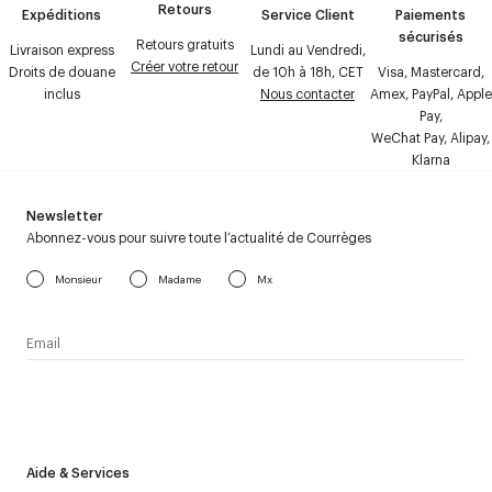
Retours
Expéditions
Service Client
Paiements
sécurisés
Retours gratuits
Livraison express
Lundi au Vendredi,
Créer votre retour
Droits de douane
de 10h à 18h, CET
Visa, Mastercard,
inclus
Nous contacter
Amex, PayPal, Apple
Pay,
WeChat Pay, Alipay,
Klarna
Newsletter
Abonnez-vous pour suivre toute l’actualité de Courrèges
Monsieur
Madame
Mx
J’accepte de recevoir la newsletter de Courrèges et j’ai lu la
politique relative aux
données personnelles
.
Aide & Services