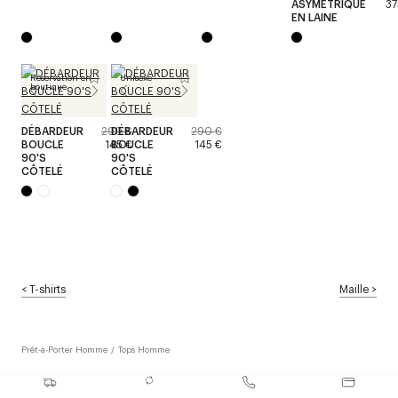
ASYMÉTRIQUE
37
EN LAINE
Réservation en
Unisexe
boutique
DÉBARDEUR
290 €
DÉBARDEUR
290 €
BOUCLE
145 €
BOUCLE
145 €
90'S
90'S
CÔTELÉ
CÔTELÉ
<
T-shirts
Maille
>
Prêt-à-Porter Homme
/
Tops Homme