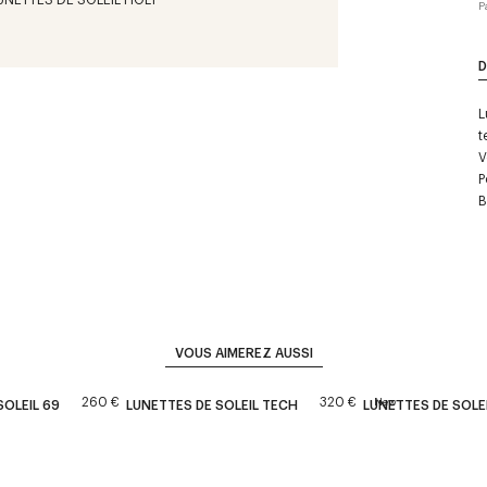
P
D
L
t
V
P
B
VOUS AIMEREZ AUSSI
260 €
320 €
New
SOLEIL 69
LUNETTES DE SOLEIL TECH
LUNETTES DE SOLE