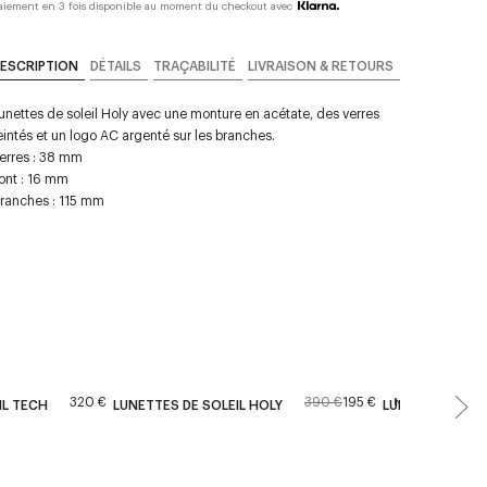
aiement en 3 fois disponible au moment du checkout avec
ESCRIPTION
DÉTAILS
TRAÇABILITÉ
LIVRAISON & RETOURS
unettes de soleil Holy avec une monture en acétate, des verres
eintés et un logo AC argenté sur les branches.
erres : 38 mm
ont : 16 mm
ranches : 115 mm
320 €
390 €
195 €
New
IL TECH
LUNETTES DE SOLEIL HOLY
LUNETTES DE SO