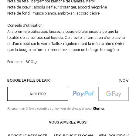
Note de tête : bergamote blanche de Calabre, néroli
Note de cœur : absolu de fleur d'oranger, accord néoprène
Note de fond : muscs blancs, ambroxan, accord cèdre
Conseils d'utilisation
A la première utilisation, laissez la bougie brûler jusqu'à ce que la
totalité de sa surface soit liquide. Cela évite la formation d'une cavité
et d'un dépôt sur le verre. Taillez régulièrement la mèche afin d'éviter
que la bougie ne fume et recentrez-la pour un brûlage homogène.
Poids net : 600 g
BOUGIE LA FILLE DE L'AIR
180 €
AJOUTER
Paiement en 3 fois disponible au moment du checkout avec
VOUS AIMEREZ AUSSI
BOUGIE LE MESSAGER
65 €
BOUGIE SLOGAN
65 €
BOUGIE SLOG