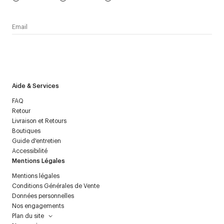
J’accepte de recevoir la newsletter de Courrèges et j’ai lu la
politique relative aux
données personnelles
.
Aide & Services
FAQ
Retour
Livraison et Retours
Boutiques
Guide d'entretien
Accessibilité
Mentions Légales
Mentions légales
Conditions Générales de Vente
Données personnelles
Nos engagements
Plan du site