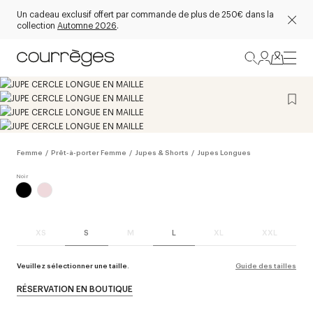
Un cadeau exclusif offert par commande de plus de 250€ dans la
collection
Automne 2026
.
Femme
/
Prêt-à-porter Femme
/
Jupes & Shorts
/
Jupes Longues
XS
S
M
L
XL
XXL
Veuillez sélectionner une taille.
Guide des tailles
RÉSERVATION EN BOUTIQUE