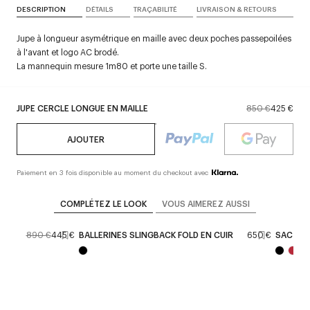
DESCRIPTION
DÉTAILS
TRAÇABILITÉ
LIVRAISON & RETOURS
Jupe à longueur asymétrique en maille avec deux poches passepoilées
à l'avant et logo AC brodé.
La mannequin mesure 1m80 et porte une taille S.
JUPE CERCLE LONGUE EN MAILLE
850 €
425 €
AJOUTER
Paiement en 3 fois disponible au moment du checkout avec
COMPLÉTEZ LE LOOK
VOUS AIMEREZ AUSSI
CLE
890 €
445 €
BALLERINES SLINGBACK FOLD EN CUIR
650 €
SAC STR
e