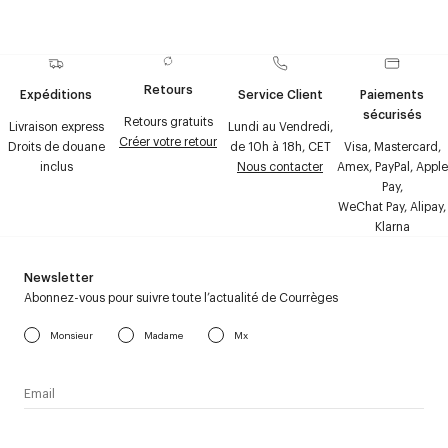
Retours
Expéditions
Service Client
Paiements
sécurisés
Retours gratuits
Livraison express
Lundi au Vendredi,
Créer votre retour
Droits de douane
de 10h à 18h, CET
Visa, Mastercard,
inclus
Nous contacter
Amex, PayPal, Apple
Pay,
WeChat Pay, Alipay,
Klarna
Newsletter
Abonnez-vous pour suivre toute l’actualité de Courrèges
Monsieur
Madame
Mx
J’accepte de recevoir la newsletter de Courrèges et j’ai lu la