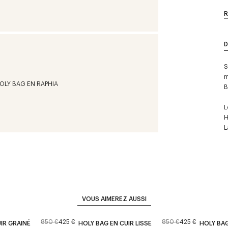
R
D
S
m
B
L
H
L
VOUS AIMEREZ AUSSI
850 €
425 €
850 €
425 €
IR GRAINÉ
HOLY BAG EN CUIR LISSE
HOLY BAG