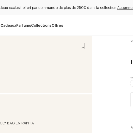
deau exclusif offert par commande de plus de 250€ dans la collection
Automne
s
Cadeaux
Parfums
Collections
Offres
V
P