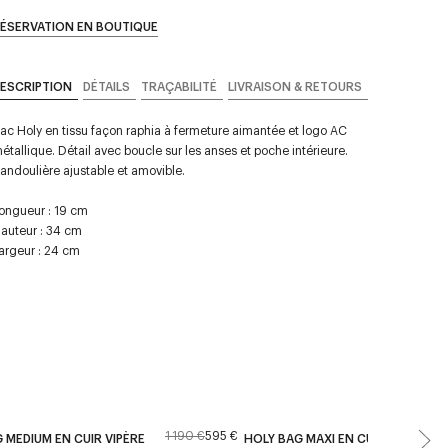
ÉSERVATION EN BOUTIQUE
ESCRIPTION
DÉTAILS
TRAÇABILITÉ
LIVRAISON & RETOURS
ac Holy en tissu façon raphia à fermeture aimantée et logo AC
étallique. Détail avec boucle sur les anses et poche intérieure.
andoulière ajustable et amovible.
ongueur : 19 cm
auteur : 34 cm
argeur : 24 cm
1 190 €
595 €
1
 MEDIUM EN CUIR VIPÈRE
HOLY BAG MAXI EN CUIR LISSE