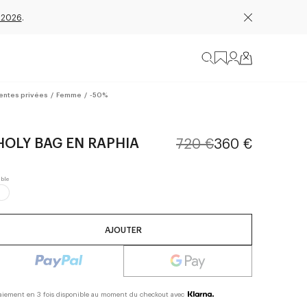
 2026
.
entes privées
/
Femme
/
-50%
HOLY BAG EN RAPHIA
720 €
360 €
AJOUTER
aiement en 3 fois disponible au moment du checkout avec