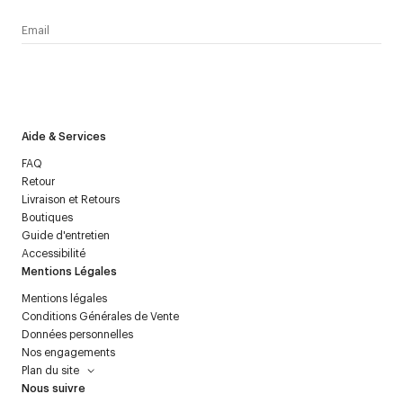
J’accepte de recevoir la newsletter de Courrèges et j’ai lu la
politique relative aux
données personnelles
.
Aide & Services
FAQ
Retour
Livraison et Retours
Boutiques
Guide d'entretien
Accessibilité
Mentions Légales
Mentions légales
Conditions Générales de Vente
Données personnelles
Nos engagements
Plan du site
Nous suivre