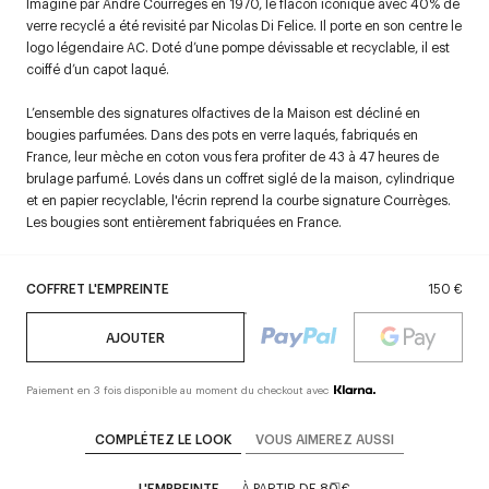
Imaginé par André Courrèges en 1970, le flacon iconique avec 40% de
verre recyclé a été revisité par Nicolas Di Felice. Il porte en son centre le
logo légendaire AC. Doté d’une pompe dévissable et recyclable, il est
coiffé d’un capot laqué.
L’ensemble des signatures olfactives de la Maison est décliné en
bougies parfumées. Dans des pots en verre laqués, fabriqués en
France, leur mèche en coton vous fera profiter de 43 à 47 heures de
brulage parfumé. Lovés dans un coffret siglé de la maison, cylindrique
et en papier recyclable, l'écrin reprend la courbe signature Courrèges.
Les bougies sont entièrement fabriquées en France.
COFFRET L'EMPREINTE
150 €
AJOUTER
Paiement en 3 fois disponible au moment du checkout avec
COMPLÉTEZ LE LOOK
VOUS AIMEREZ AUSSI
L'EMPREINTE
À PARTIR DE
80 €